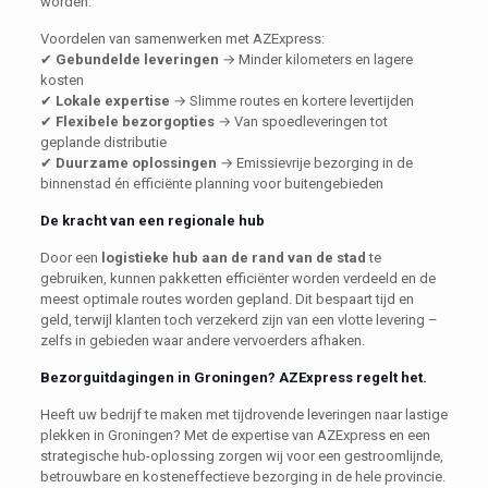
worden.
Voordelen van samenwerken met AZExpress:
✔
Gebundelde leveringen
→ Minder kilometers en lagere
kosten
✔
Lokale expertise
→ Slimme routes en kortere levertijden
✔
Flexibele bezorgopties
→ Van spoedleveringen tot
geplande distributie
✔
Duurzame oplossingen
→ Emissievrije bezorging in de
binnenstad én efficiënte planning voor buitengebieden
De kracht van een regionale hub
Door een
logistieke hub aan de rand van de stad
te
gebruiken, kunnen pakketten efficiënter worden verdeeld en de
meest optimale routes worden gepland. Dit bespaart tijd en
geld, terwijl klanten toch verzekerd zijn van een vlotte levering –
zelfs in gebieden waar andere vervoerders afhaken.
Bezorguitdagingen in Groningen? AZExpress regelt het.
Heeft uw bedrijf te maken met tijdrovende leveringen naar lastige
plekken in Groningen? Met de expertise van AZExpress en een
strategische hub-oplossing zorgen wij voor een gestroomlijnde,
betrouwbare en kosteneffectieve bezorging in de hele provincie.