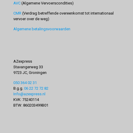
AVC
(Algemene Vervoerscondities)
CMR
(Verdrag betreffende overeenkomst tot internationaal
vervoer over de weg)
Algemene betalingsvoorwaarden
AZexpress
Stavangerweg 33
9723 JC, Groningen
050 364 02 31
B.g.g.
06 22 72 72 82
Info@azexpress.nl
KVK: 75240114
BTW: 860203499B01