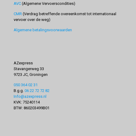
AVC
(Algemene Vervoerscondities)
CMR
(Verdrag betreffende overeenkomst tot internationaal
vervoer over de weg)
Algemene betalingsvoorwaarden
AZexpress
Stavangerweg 33
9723 JC, Groningen
050 364 02 31
B.g.g.
06 22 72 72 82
Info@azexpress.nl
KVK: 75240114
BTW: 860203499B01